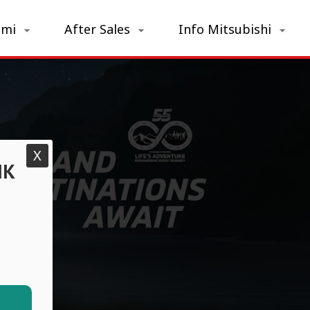
ami
After Sales
Info Mitsubishi
X
IK