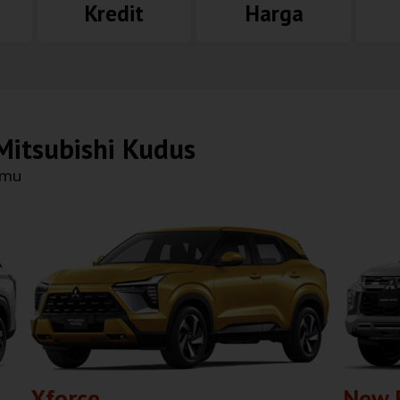
Kredit
Harga
Mitsubishi Kudus
nmu
Xforce
New 