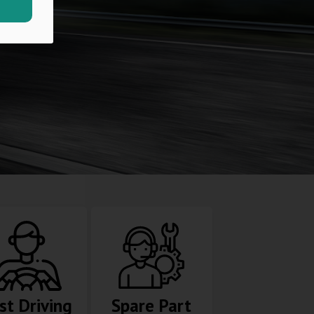
st Driving
Spare Part